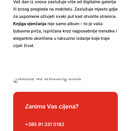
Vaš dan iz snova zaslužuje više od digitalne galerije
ili brzog pregleda na mobitelu. Zaslužuje mjesto gdje
će uspomene oživjeti svaki put kad otvorite stranice.
Knjiga vjenčanja
nije samo album – to je vaša
ljubavna priča, ispričana kroz najposebnije trenutke i
elegantno ukoričena u luksuzno izdanje koje traje
cijeli život.
Zanima Vas cijena?
+385 91 331 0182