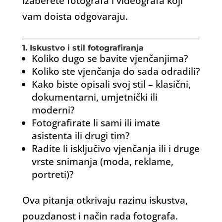
izaberete fotografa i videografa koji
vam doista odgovaraju.
1. Iskustvo i stil fotografiranja
Koliko dugo se bavite vjenčanjima?
Koliko ste vjenčanja do sada odradili?
Kako biste opisali svoj stil – klasični,
dokumentarni, umjetnički ili
moderni?
Fotografirate li sami ili imate
asistenta ili drugi tim?
Radite li isključivo vjenčanja ili i druge
vrste snimanja (moda, reklame,
portreti)?
Ova pitanja otkrivaju razinu iskustva,
pouzdanost i način rada fotografa.