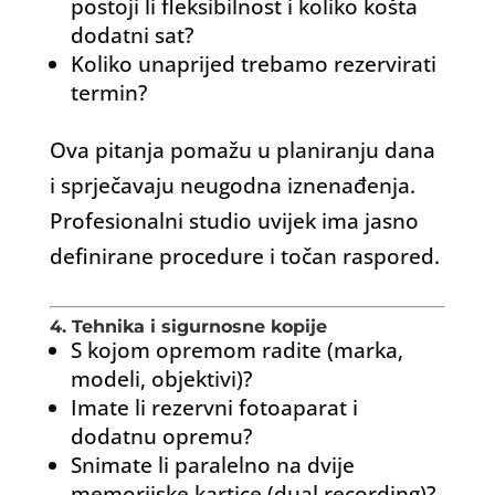
postoji li fleksibilnost i koliko košta
dodatni sat?
Koliko unaprijed trebamo rezervirati
termin?
Ova pitanja pomažu u planiranju dana
i sprječavaju neugodna iznenađenja.
Profesionalni studio uvijek ima jasno
definirane procedure i točan raspored.
4. Tehnika i sigurnosne kopije
S kojom opremom radite (marka,
modeli, objektivi)?
Imate li rezervni fotoaparat i
dodatnu opremu?
Snimate li paralelno na dvije
memorijske kartice (dual recording)?